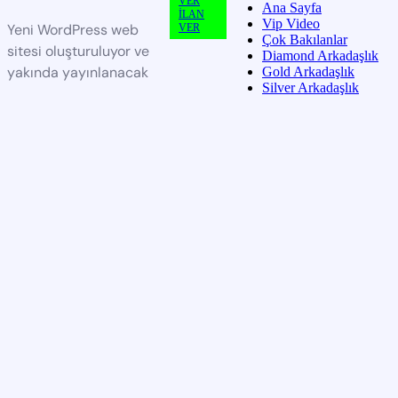
VER
Ana Sayfa
İLAN
Vip Video
Yeni WordPress web
VER
Çok Bakılanlar
sitesi oluşturuluyor ve
Diamond Arkadaşlık
yakında yayınlanacak
Gold Arkadaşlık
Silver Arkadaşlık